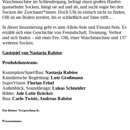
Waschmaschine im Schleudergang, befragt einen großen Haufen
quasselnder Socken, hängt sie auf und ab, und sucht sogar bei den
Socken der Zuschauer*innen. Doch Ulli ist einfach nicht zu finden.
Olli ist am Boden zerstört, bis er schließlich auf Stine trifft…
In dieser Inszenierung geht es ums Allein-Sein und Einsam-Sein. Es
erzählt sich eine Geschichte von Freundschaft, Trennung, Verlust
und sich finden – mit einer Fee, Olli, einer Waschmaschine und 137
weiteren Socken.
Gastspiel von Nastasja Raböse
Produktionsteam:
Konzeption/Spiel/Bau:
Nastasja Raböse
Künstlerische Begleitung:
Lutz Großmann
SuperVision:
Florian Feisel
Außenblick, Sounddesign:
Lukas Schneider
Bilder:
Jule Lotte Bröcker
Bau:
Carlo Twiste, Andreas Raböse
Ein kleiner Vorgeschmack:
Pressestimme: